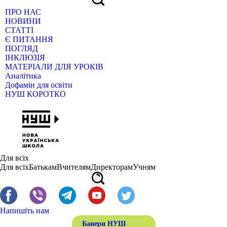
ПРО НАС
НОВИНИ
СТАТТІ
Є ПИТАННЯ
ПОГЛЯД
ІНКЛЮЗІЯ
МАТЕРІАЛИ ДЛЯ УРОКІВ
Аналітика
Дофамін для освіти
НУШ КОРОТКО
Для всіх
Для всіх
Батькам
Вчителям
Директорам
Учням
Напишіть нам
Банери НУШ