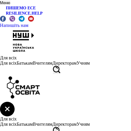
Меню
ПИШЕМО ЕСЕ
RESILIENCE.HELP
Напишіть нам
Для всіх
Для всіх
Батькам
Вчителям
Директорам
Учням
Для всіх
Для всіх
Батькам
Вчителям
Директорам
Учням