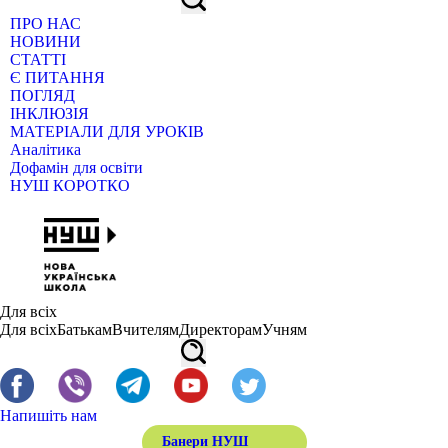
ПРО НАС
НОВИНИ
СТАТТІ
Є ПИТАННЯ
ПОГЛЯД
ІНКЛЮЗІЯ
МАТЕРІАЛИ ДЛЯ УРОКІВ
Аналітика
Дофамін для освіти
НУШ КОРОТКО
Для всіх
Для всіх
Батькам
Вчителям
Директорам
Учням
Напишіть нам
Банери НУШ