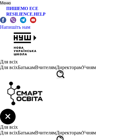
Меню
ПИШЕМО ЕСЕ
RESILIENCE.HELP
Напишіть нам
Для всіх
Для всіх
Батькам
Вчителям
Директорам
Учням
Для всіх
Для всіх
Батькам
Вчителям
Директорам
Учням