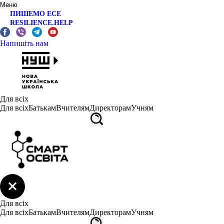
Меню
ПИШЕМО ЕСЕ
RESILIENCE.HELP
Напишіть нам
Для всіх
Для всіх
Батькам
Вчителям
Директорам
Учням
Для всіх
Для всіх
Батькам
Вчителям
Директорам
Учням