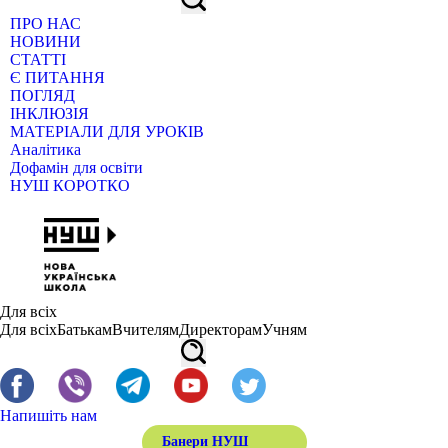
ПРО НАС
НОВИНИ
СТАТТІ
Є ПИТАННЯ
ПОГЛЯД
ІНКЛЮЗІЯ
МАТЕРІАЛИ ДЛЯ УРОКІВ
Аналітика
Дофамін для освіти
НУШ КОРОТКО
Для всіх
Для всіх
Батькам
Вчителям
Директорам
Учням
Напишіть нам
Банери НУШ