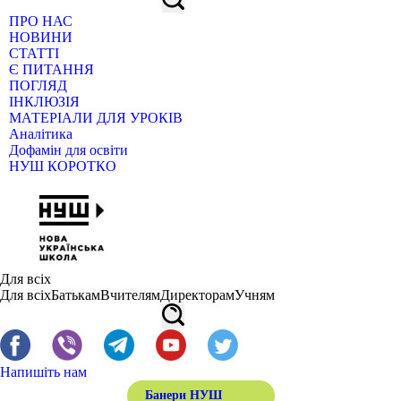
ПРО НАС
НОВИНИ
СТАТТІ
Є ПИТАННЯ
ПОГЛЯД
ІНКЛЮЗІЯ
МАТЕРІАЛИ ДЛЯ УРОКІВ
Аналітика
Дофамін для освіти
НУШ КОРОТКО
Для всіх
Для всіх
Батькам
Вчителям
Директорам
Учням
Напишіть нам
Банери НУШ