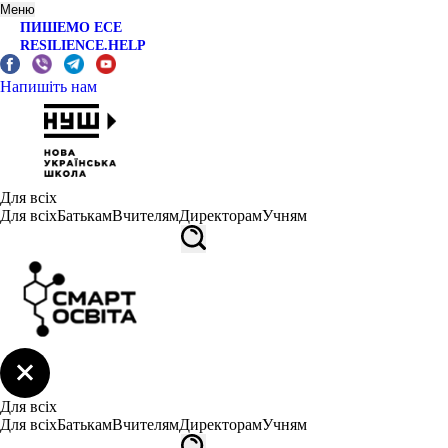
Меню
ПИШЕМО ЕСЕ
RESILIENCE.HELP
Напишіть нам
Для всіх
Для всіх
Батькам
Вчителям
Директорам
Учням
Для всіх
Для всіх
Батькам
Вчителям
Директорам
Учням