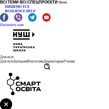
ВСІ ТЕМИ
ВСІ СПЕЦПРОЄКТИ
Меню
ПИШЕМО ЕСЕ
RESILIENCE.HELP
Напишіть нам
Для всіх
Для всіх
Батькам
Вчителям
Директорам
Учням