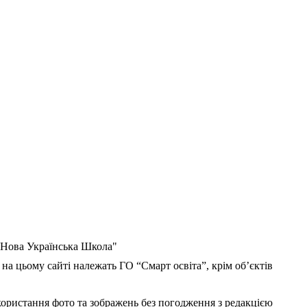
 "Нова Українська Школа"
 на цьому сайті належать ГО “Смарт освіта”, крім об’єктів
користання фото та зображень без погодження з редакцією