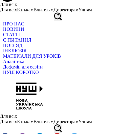
Для всіх
Для всіх
Батькам
Вчителям
Директорам
Учням
ПРО НАС
НОВИНИ
СТАТТІ
Є ПИТАННЯ
ПОГЛЯД
ІНКЛЮЗІЯ
МАТЕРІАЛИ ДЛЯ УРОКІВ
Аналітика
Дофамін для освіти
НУШ КОРОТКО
Для всіх
Для всіх
Батькам
Вчителям
Директорам
Учням