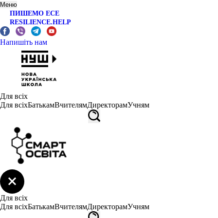
Меню
ПИШЕМО ЕСЕ
RESILIENCE.HELP
Напишіть нам
Для всіх
Для всіх
Батькам
Вчителям
Директорам
Учням
Для всіх
Для всіх
Батькам
Вчителям
Директорам
Учням