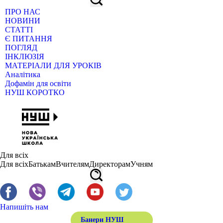
ПРО НАС
НОВИНИ
СТАТТІ
Є ПИТАННЯ
ПОГЛЯД
ІНКЛЮЗІЯ
МАТЕРІАЛИ ДЛЯ УРОКІВ
Аналітика
Дофамін для освіти
НУШ КОРОТКО
Для всіх
Для всіх
Батькам
Вчителям
Директорам
Учням
Напишіть нам
Банери НУШ