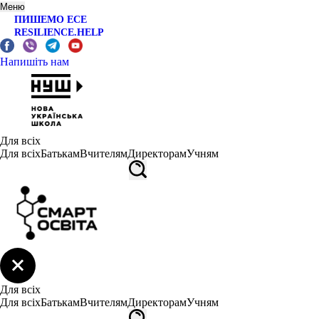
Меню
ПИШЕМО ЕСЕ
RESILIENCE.HELP
Напишіть нам
Для всіх
Для всіх
Батькам
Вчителям
Директорам
Учням
Для всіх
Для всіх
Батькам
Вчителям
Директорам
Учням