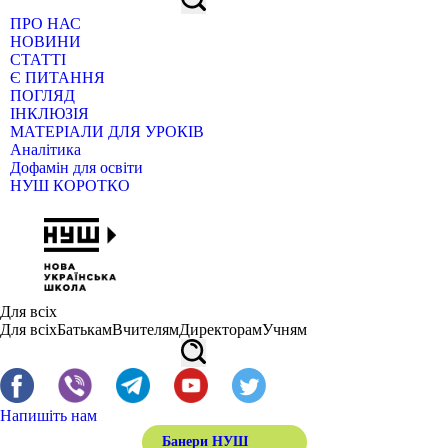
ПРО НАС
НОВИНИ
СТАТТІ
Є ПИТАННЯ
ПОГЛЯД
ІНКЛЮЗІЯ
МАТЕРІАЛИ ДЛЯ УРОКІВ
Аналітика
Дофамін для освіти
НУШ КОРОТКО
Для всіх
Для всіх
Батькам
Вчителям
Директорам
Учням
Напишіть нам
Банери НУШ