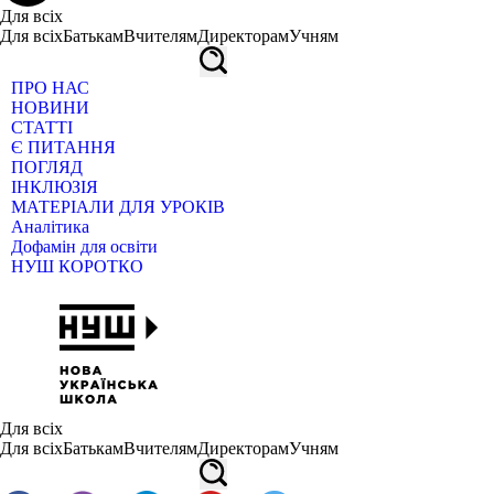
Для всіх
Для всіх
Батькам
Вчителям
Директорам
Учням
ПРО НАС
НОВИНИ
СТАТТІ
Є ПИТАННЯ
ПОГЛЯД
ІНКЛЮЗІЯ
МАТЕРІАЛИ ДЛЯ УРОКІВ
Аналітика
Дофамін для освіти
НУШ КОРОТКО
Для всіх
Для всіх
Батькам
Вчителям
Директорам
Учням