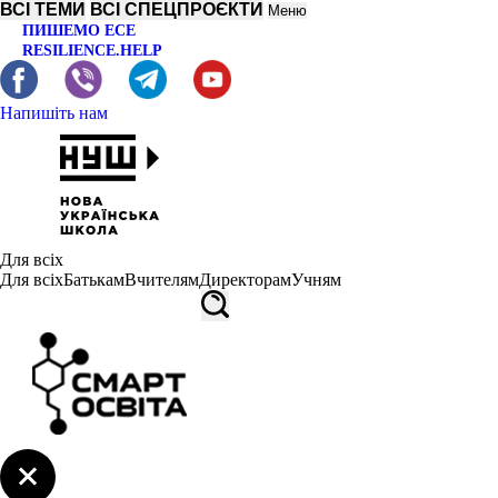
ВСІ ТЕМИ
ВСІ СПЕЦПРОЄКТИ
Меню
ПИШЕМО ЕСЕ
RESILIENCE.HELP
Напишіть нам
Для всіх
Для всіх
Батькам
Вчителям
Директорам
Учням