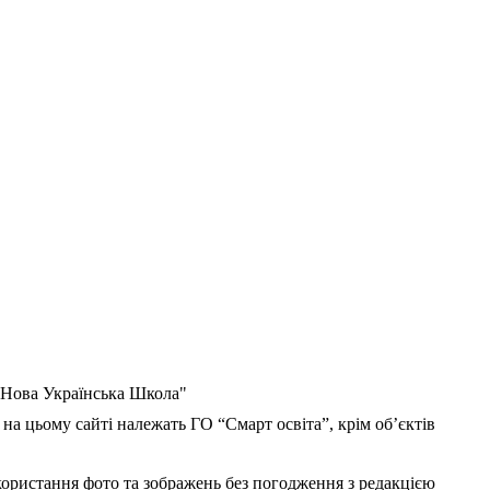
 "Нова Українська Школа"
 на цьому сайті належать ГО “Смарт освіта”, крім об’єктів
користання фото та зображень без погодження з редакцією