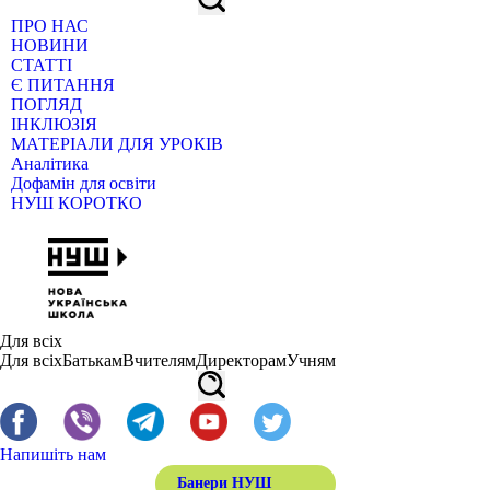
ПРО НАС
НОВИНИ
СТАТТІ
Є ПИТАННЯ
ПОГЛЯД
ІНКЛЮЗІЯ
МАТЕРІАЛИ ДЛЯ УРОКІВ
Аналітика
Дофамін для освіти
НУШ КОРОТКО
Для всіх
Для всіх
Батькам
Вчителям
Директорам
Учням
Напишіть нам
Банери НУШ