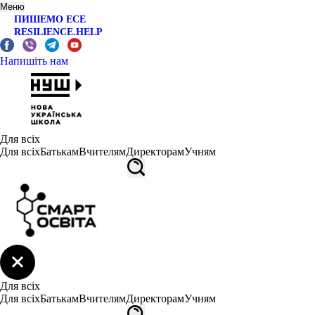
Меню
ПИШЕМО ЕСЕ
RESILIENCE.HELP
Напишіть нам
Для всіх
Для всіх
Батькам
Вчителям
Директорам
Учням
Для всіх
Для всіх
Батькам
Вчителям
Директорам
Учням