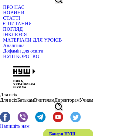
ПРО НАС
НОВИНИ
СТАТТІ
Є ПИТАННЯ
ПОГЛЯД
ІНКЛЮЗІЯ
МАТЕРІАЛИ ДЛЯ УРОКІВ
Аналітика
Дофамін для освіти
НУШ КОРОТКО
Для всіх
Для всіх
Батькам
Вчителям
Директорам
Учням
Напишіть нам
Банери НУШ