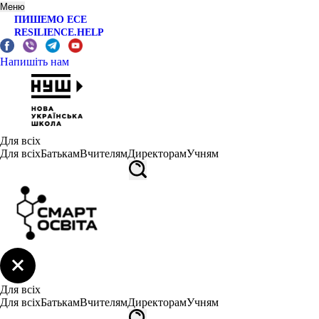
Меню
ПИШЕМО ЕСЕ
RESILIENCE.HELP
Напишіть нам
Для всіх
Для всіх
Батькам
Вчителям
Директорам
Учням
Для всіх
Для всіх
Батькам
Вчителям
Директорам
Учням