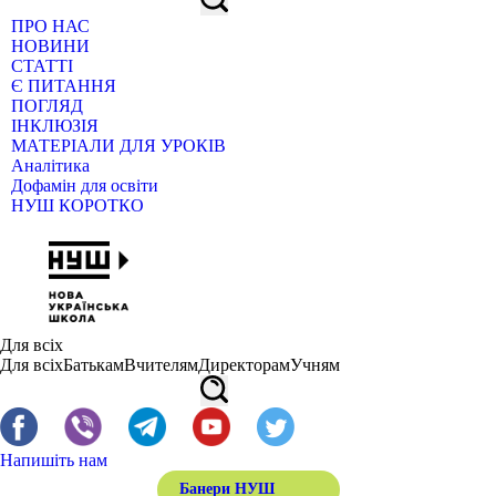
ПРО НАС
НОВИНИ
СТАТТІ
Є ПИТАННЯ
ПОГЛЯД
ІНКЛЮЗІЯ
МАТЕРІАЛИ ДЛЯ УРОКІВ
Аналітика
Дофамін для освіти
НУШ КОРОТКО
Для всіх
Для всіх
Батькам
Вчителям
Директорам
Учням
Напишіть нам
Банери НУШ