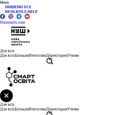
Меню
ПИШЕМО ЕСЕ
RESILIENCE.HELP
Напишіть нам
Для всіх
Для всіх
Батькам
Вчителям
Директорам
Учням
Для всіх
Для всіх
Батькам
Вчителям
Директорам
Учням