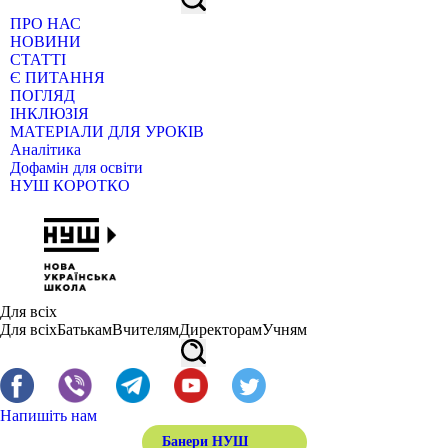
ПРО НАС
НОВИНИ
СТАТТІ
Є ПИТАННЯ
ПОГЛЯД
ІНКЛЮЗІЯ
МАТЕРІАЛИ ДЛЯ УРОКІВ
Аналітика
Дофамін для освіти
НУШ КОРОТКО
Для всіх
Для всіх
Батькам
Вчителям
Директорам
Учням
Напишіть нам
Банери НУШ