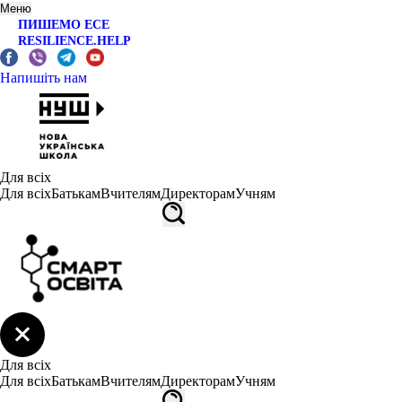
Меню
ПИШЕМО ЕСЕ
RESILIENCE.HELP
Напишіть нам
Для всіх
Для всіх
Батькам
Вчителям
Директорам
Учням
Для всіх
Для всіх
Батькам
Вчителям
Директорам
Учням