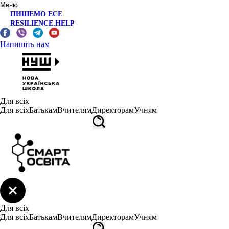
Меню
ПИШЕМО ЕСЕ
RESILIENCE.HELP
Напишіть нам
Для всіх
Для всіх
Батькам
Вчителям
Директорам
Учням
Для всіх
Для всіх
Батькам
Вчителям
Директорам
Учням