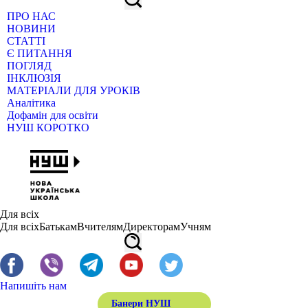
ПРО НАС
НОВИНИ
СТАТТІ
Є ПИТАННЯ
ПОГЛЯД
ІНКЛЮЗІЯ
МАТЕРІАЛИ ДЛЯ УРОКІВ
Аналітика
Дофамін для освіти
НУШ КОРОТКО
Для всіх
Для всіх
Батькам
Вчителям
Директорам
Учням
Напишіть нам
Банери НУШ