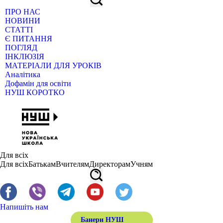
ПРО НАС
НОВИНИ
СТАТТІ
Є ПИТАННЯ
ПОГЛЯД
ІНКЛЮЗІЯ
МАТЕРІАЛИ ДЛЯ УРОКІВ
Аналітика
Дофамін для освіти
НУШ КОРОТКО
Для всіх
Для всіх
Батькам
Вчителям
Директорам
Учням
Напишіть нам
Банери НУШ