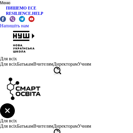
Меню
ПИШЕМО ЕСЕ
RESILIENCE.HELP
Напишіть нам
Для всіх
Для всіх
Батькам
Вчителям
Директорам
Учням
Для всіх
Для всіх
Батькам
Вчителям
Директорам
Учням