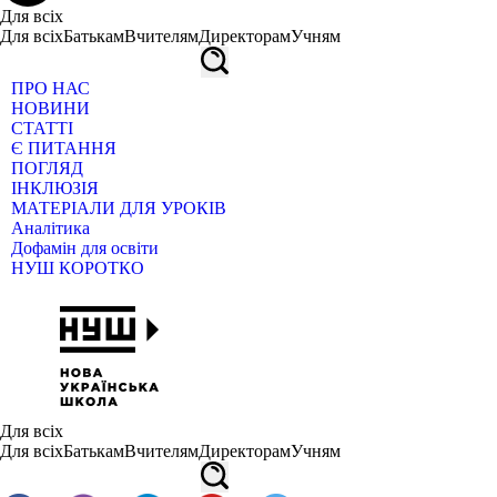
Для всіх
Для всіх
Батькам
Вчителям
Директорам
Учням
ПРО НАС
НОВИНИ
СТАТТІ
Є ПИТАННЯ
ПОГЛЯД
ІНКЛЮЗІЯ
МАТЕРІАЛИ ДЛЯ УРОКІВ
Аналітика
Дофамін для освіти
НУШ КОРОТКО
Для всіх
Для всіх
Батькам
Вчителям
Директорам
Учням