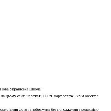
 "Нова Українська Школа"
 на цьому сайті належать ГО “Смарт освіта”, крім об’єктів
користання фото та зображень без погодження з редакцією