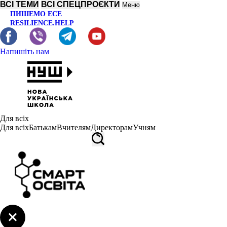
ВСІ ТЕМИ
ВСІ СПЕЦПРОЄКТИ
Меню
ПИШЕМО ЕСЕ
RESILIENCE.HELP
Напишіть нам
Для всіх
Для всіх
Батькам
Вчителям
Директорам
Учням