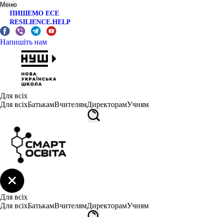
Меню
ПИШЕМО ЕСЕ
RESILIENCE.HELP
Напишіть нам
Для всіх
Для всіх
Батькам
Вчителям
Директорам
Учням
Для всіх
Для всіх
Батькам
Вчителям
Директорам
Учням