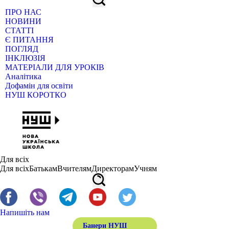
ПРО НАС
НОВИНИ
СТАТТІ
Є ПИТАННЯ
ПОГЛЯД
ІНКЛЮЗІЯ
МАТЕРІАЛИ ДЛЯ УРОКІВ
Аналітика
Дофамін для освіти
НУШ КОРОТКО
Для всіх
Для всіх
Батькам
Вчителям
Директорам
Учням
Напишіть нам
Банери НУШ