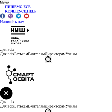
Меню
ПИШЕМО ЕСЕ
RESILIENCE.HELP
Напишіть нам
Для всіх
Для всіх
Батькам
Вчителям
Директорам
Учням
Для всіх
Для всіх
Батькам
Вчителям
Директорам
Учням