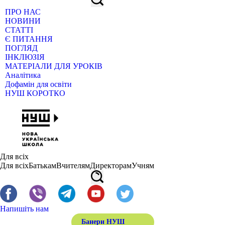
ПРО НАС
НОВИНИ
СТАТТІ
Є ПИТАННЯ
ПОГЛЯД
ІНКЛЮЗІЯ
МАТЕРІАЛИ ДЛЯ УРОКІВ
Аналітика
Дофамін для освіти
НУШ КОРОТКО
Для всіх
Для всіх
Батькам
Вчителям
Директорам
Учням
Напишіть нам
Банери НУШ