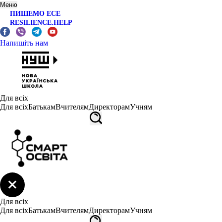
Меню
ПИШЕМО ЕСЕ
RESILIENCE.HELP
Напишіть нам
Для всіх
Для всіх
Батькам
Вчителям
Директорам
Учням
Для всіх
Для всіх
Батькам
Вчителям
Директорам
Учням