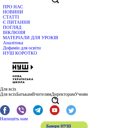
ПРО НАС
НОВИНИ
СТАТТІ
Є ПИТАННЯ
ПОГЛЯД
ІНКЛЮЗІЯ
МАТЕРІАЛИ ДЛЯ УРОКІВ
Аналітика
Дофамін для освіти
НУШ КОРОТКО
Для всіх
Для всіх
Батькам
Вчителям
Директорам
Учням
Напишіть нам
Банери НУШ