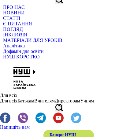
ПРО НАС
НОВИНИ
СТАТТІ
Є ПИТАННЯ
ПОГЛЯД
ІНКЛЮЗІЯ
МАТЕРІАЛИ ДЛЯ УРОКІВ
Аналітика
Дофамін для освіти
НУШ КОРОТКО
Для всіх
Для всіх
Батькам
Вчителям
Директорам
Учням
Напишіть нам
Банери НУШ