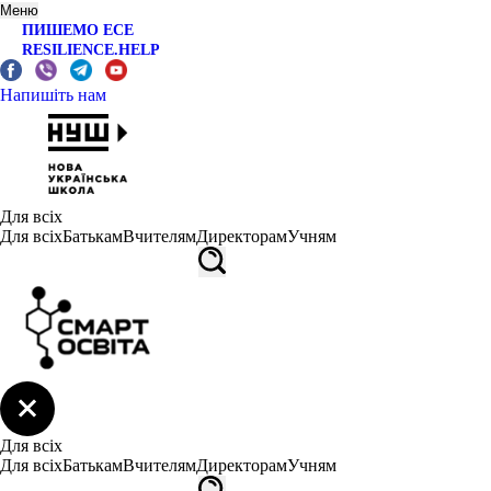
Меню
ПИШЕМО ЕСЕ
RESILIENCE.HELP
Напишіть нам
Для всіх
Для всіх
Батькам
Вчителям
Директорам
Учням
Для всіх
Для всіх
Батькам
Вчителям
Директорам
Учням