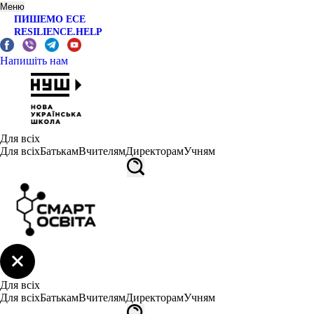
Меню
ПИШЕМО ЕСЕ
RESILIENCE.HELP
Напишіть нам
Для всіх
Для всіх
Батькам
Вчителям
Директорам
Учням
Для всіх
Для всіх
Батькам
Вчителям
Директорам
Учням