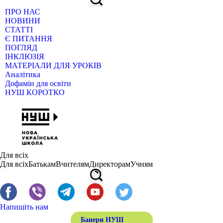
ПРО НАС
НОВИНИ
СТАТТІ
Є ПИТАННЯ
ПОГЛЯД
ІНКЛЮЗІЯ
МАТЕРІАЛИ ДЛЯ УРОКІВ
Аналітика
Дофамін для освіти
НУШ КОРОТКО
Для всіх
Для всіх
Батькам
Вчителям
Директорам
Учням
Напишіть нам
Банери НУШ