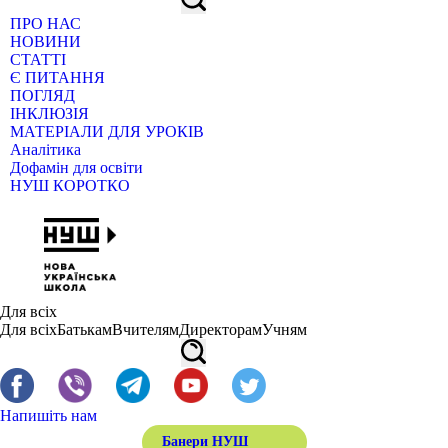
ПРО НАС
НОВИНИ
СТАТТІ
Є ПИТАННЯ
ПОГЛЯД
ІНКЛЮЗІЯ
МАТЕРІАЛИ ДЛЯ УРОКІВ
Аналітика
Дофамін для освіти
НУШ КОРОТКО
Для всіх
Для всіх
Батькам
Вчителям
Директорам
Учням
Напишіть нам
Банери НУШ