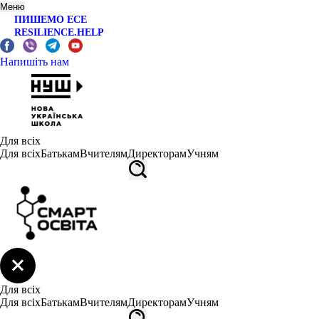
Меню
ПИШЕМО ЕСЕ
RESILIENCE.HELP
Напишіть нам
Для всіх
Для всіх
Батькам
Вчителям
Директорам
Учням
Для всіх
Для всіх
Батькам
Вчителям
Директорам
Учням