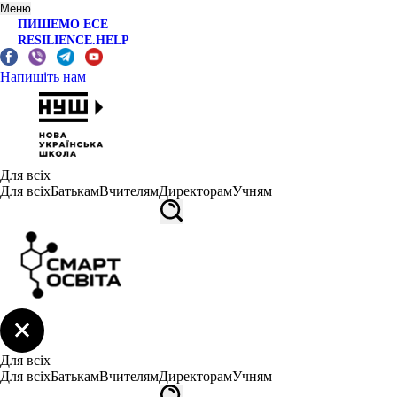
Меню
ПИШЕМО ЕСЕ
RESILIENCE.HELP
Напишіть нам
Для всіх
Для всіх
Батькам
Вчителям
Директорам
Учням
Для всіх
Для всіх
Батькам
Вчителям
Директорам
Учням