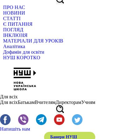
ПРО НАС
НОВИНИ
СТАТТІ
Є ПИТАННЯ
ПОГЛЯД
ІНКЛЮЗІЯ
МАТЕРІАЛИ ДЛЯ УРОКІВ
Аналітика
Дофамін для освіти
НУШ КОРОТКО
Для всіх
Для всіх
Батькам
Вчителям
Директорам
Учням
Напишіть нам
Банери НУШ