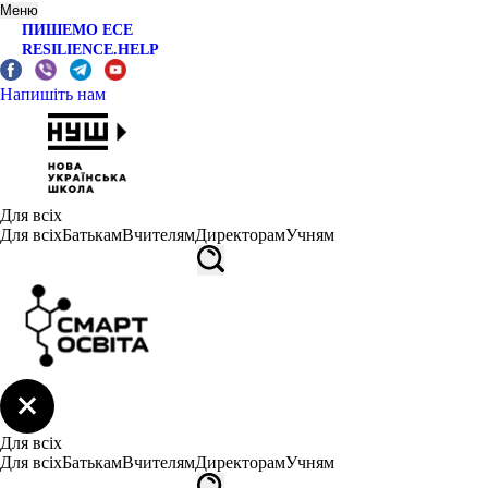
Меню
ПИШЕМО ЕСЕ
RESILIENCE.HELP
Напишіть нам
Для всіх
Для всіх
Батькам
Вчителям
Директорам
Учням
Для всіх
Для всіх
Батькам
Вчителям
Директорам
Учням