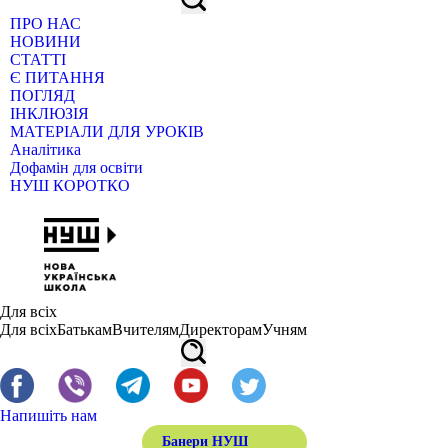
ПРО НАС
НОВИНИ
СТАТТІ
Є ПИТАННЯ
ПОГЛЯД
ІНКЛЮЗІЯ
МАТЕРІАЛИ ДЛЯ УРОКІВ
Аналітика
Дофамін для освіти
НУШ КОРОТКО
Для всіх
Для всіх
Батькам
Вчителям
Директорам
Учням
Напишіть нам
Банери НУШ