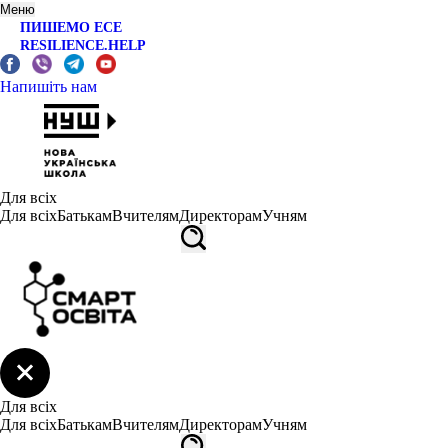
Меню
ПИШЕМО ЕСЕ
RESILIENCE.HELP
Напишіть нам
Для всіх
Для всіх
Батькам
Вчителям
Директорам
Учням
Для всіх
Для всіх
Батькам
Вчителям
Директорам
Учням