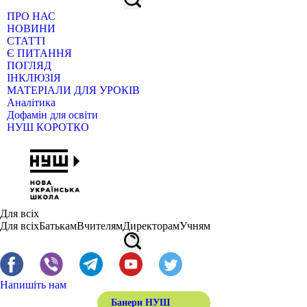
ПРО НАС
НОВИНИ
СТАТТІ
Є ПИТАННЯ
ПОГЛЯД
ІНКЛЮЗІЯ
МАТЕРІАЛИ ДЛЯ УРОКІВ
Аналітика
Дофамін для освіти
НУШ КОРОТКО
Для всіх
Для всіх
Батькам
Вчителям
Директорам
Учням
Напишіть нам
Банери НУШ