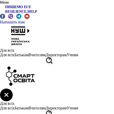
Меню
ПИШЕМО ЕСЕ
RESILIENCE.HELP
Напишіть нам
Для всіх
Для всіх
Батькам
Вчителям
Директорам
Учням
Для всіх
Для всіх
Батькам
Вчителям
Директорам
Учням