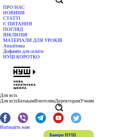
ПРО НАС
НОВИНИ
СТАТТІ
Є ПИТАННЯ
ПОГЛЯД
ІНКЛЮЗІЯ
МАТЕРІАЛИ ДЛЯ УРОКІВ
Аналітика
Дофамін для освіти
НУШ КОРОТКО
Для всіх
Для всіх
Батькам
Вчителям
Директорам
Учням
Напишіть нам
Банери НУШ