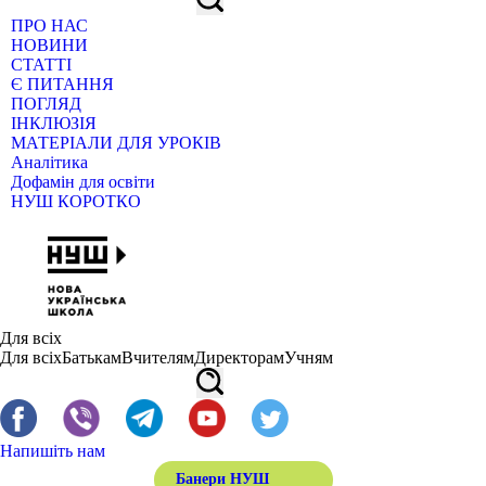
ПРО НАС
НОВИНИ
СТАТТІ
Є ПИТАННЯ
ПОГЛЯД
ІНКЛЮЗІЯ
МАТЕРІАЛИ ДЛЯ УРОКІВ
Аналітика
Дофамін для освіти
НУШ КОРОТКО
Для всіх
Для всіх
Батькам
Вчителям
Директорам
Учням
Напишіть нам
Банери НУШ