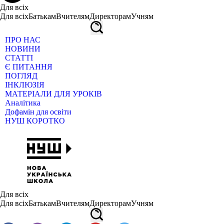
Для всіх
Для всіх
Батькам
Вчителям
Директорам
Учням
ПРО НАС
НОВИНИ
СТАТТІ
Є ПИТАННЯ
ПОГЛЯД
ІНКЛЮЗІЯ
МАТЕРІАЛИ ДЛЯ УРОКІВ
Аналітика
Дофамін для освіти
НУШ КОРОТКО
Для всіх
Для всіх
Батькам
Вчителям
Директорам
Учням