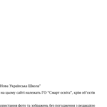
 "Нова Українська Школа"
 на цьому сайті належать ГО “Смарт освіта”, крім об’єктів
користання фото та зображень без погодження з редакцією