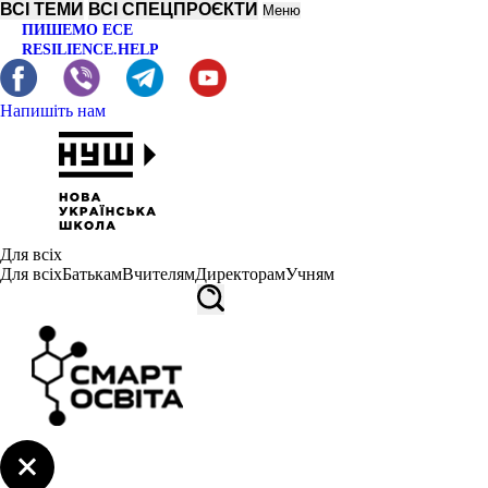
ВСІ ТЕМИ
ВСІ СПЕЦПРОЄКТИ
Меню
ПИШЕМО ЕСЕ
RESILIENCE.HELP
Напишіть нам
Для всіх
Для всіх
Батькам
Вчителям
Директорам
Учням