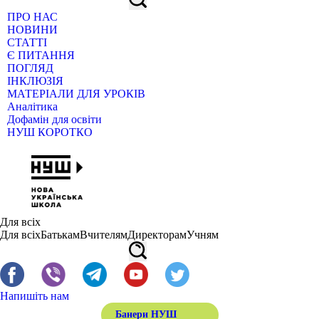
ПРО НАС
НОВИНИ
СТАТТІ
Є ПИТАННЯ
ПОГЛЯД
ІНКЛЮЗІЯ
МАТЕРІАЛИ ДЛЯ УРОКІВ
Аналітика
Дофамін для освіти
НУШ КОРОТКО
Для всіх
Для всіх
Батькам
Вчителям
Директорам
Учням
Напишіть нам
Банери НУШ