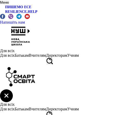
Меню
ПИШЕМО ЕСЕ
RESILIENCE.HELP
Напишіть нам
Для всіх
Для всіх
Батькам
Вчителям
Директорам
Учням
Для всіх
Для всіх
Батькам
Вчителям
Директорам
Учням