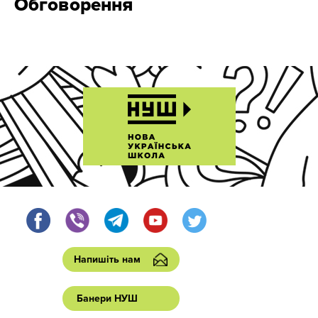
Обговорення
Напишіть нам
Банери НУШ