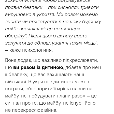
захистити. Ми з тобою дотримуємося
правил безпеки – при сигналах тривоги
вирушаємо в укриття. Ми разом можемо
знайти чи приготувати в нашому будинку
найбезпечніші місця на випадок
обстрілу”. Після цього дитину варто
залучити до облаштування таких місць
“,
– каже психологиня.
Вона додає, що важливо підкреслювати,
що
ви разом із дитиною
, дбаєте про неї і
її безпеку, що вас захищають наші
військові. В укритті з дитиною можна
пограти, обговорити її мрії та плани на
майбутнє, побудувати плани разом – це
сигнал про те, що майбутнє існує і його
не перекреслює війна.