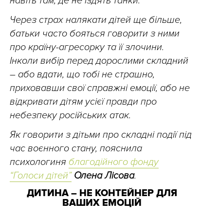
навіть там, де не їздять танки.
Через страх налякати дітей ще більше,
батьки часто бояться говорити з ними
про країну-агресорку та її злочини.
Інколи вибір перед дорослими складний
– або вдати, що тобі не страшно,
приховавши свої справжні емоції, або не
відкривати дітям усієї правди про
небезпеку російських атак.
Як говорити з дітьми про складні події під
час воєнного стану, пояснила
психологиня
благодійного фонду
“Голоси дітей”
Олена Лісова
.
ДИТИНА – НЕ КОНТЕЙНЕР ДЛЯ
ВАШИХ ЕМОЦІЙ