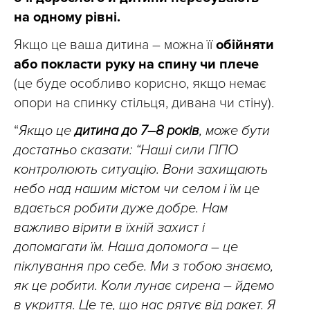
на одному рівні.
Якщо це ваша дитина – можна її
обійняти
або покласти руку на спину чи плече
(це буде особливо корисно, якщо немає
опори на спинку стільця, дивана чи стіну).
“
Якщо це
дитина до 7–8 років
, може бути
достатньо сказати: “Наші сили ППО
контролюють ситуацію. Вони захищають
небо над нашим містом чи селом і їм це
вдається робити дуже добре. Нам
важливо вірити в їхній захист і
допомагати їм. Наша допомога – це
піклування про себе. Ми з тобою знаємо,
як це робити. Коли лунає сирена – йдемо
в укриття. Це те, що нас рятує від ракет. Я