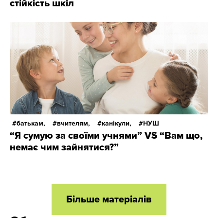
стійкість шкіл
батькам,
вчителям,
канікули,
НУШ
“Я сумую за своїми учнями” VS “Вам що,
немає чим зайнятися?”
Більше матеріалів