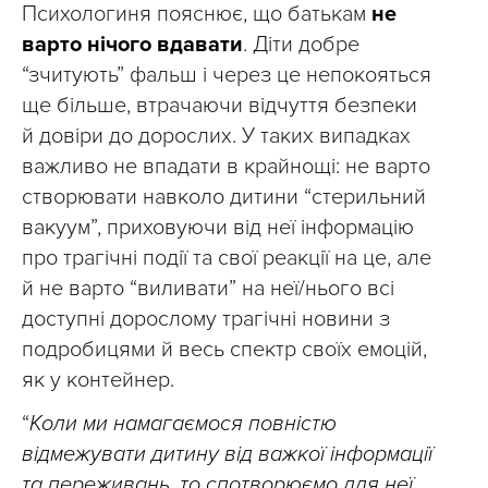
Психологиня пояснює, що батькам
не
варто нічого вдавати
. Діти добре
“зчитують” фальш і через це непокояться
ще більше, втрачаючи відчуття безпеки
й довіри до дорослих. У таких випадках
важливо не впадати в крайнощі: не варто
створювати навколо дитини “стерильний
вакуум”, приховуючи від неї інформацію
про трагічні події та свої реакції на це, але
й не варто “виливати” на неї/нього всі
доступні дорослому трагічні новини з
подробицями й весь спектр своїх емоцій,
як у контейнер.
“
Коли ми намагаємося повністю
відмежувати дитину від важкої інформації
та переживань, то спотворюємо для неї