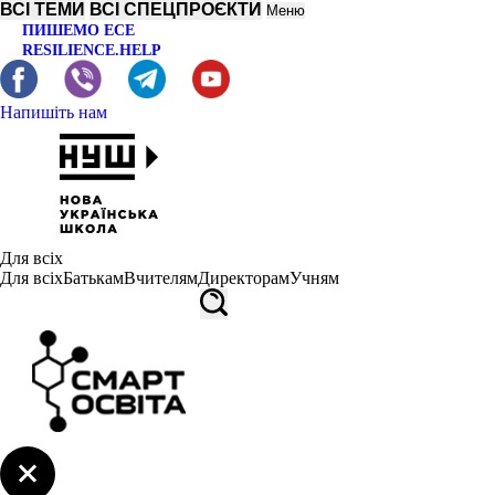
ВСІ ТЕМИ
ВСІ СПЕЦПРОЄКТИ
Меню
ПИШЕМО ЕСЕ
RESILIENCE.HELP
Напишіть нам
Для всіх
Для всіх
Батькам
Вчителям
Директорам
Учням