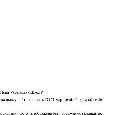
 "Нова Українська Школа"
 на цьому сайті належать ГО “Смарт освіта”, крім об’єктів
користання фото та зображень без погодження з редакцією