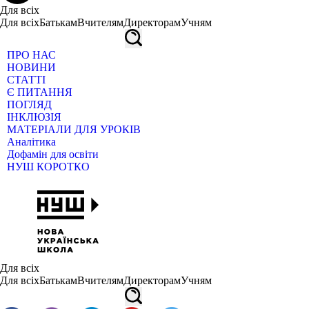
Для всіх
Для всіх
Батькам
Вчителям
Директорам
Учням
ПРО НАС
НОВИНИ
СТАТТІ
Є ПИТАННЯ
ПОГЛЯД
ІНКЛЮЗІЯ
МАТЕРІАЛИ ДЛЯ УРОКІВ
Аналітика
Дофамін для освіти
НУШ КОРОТКО
Для всіх
Для всіх
Батькам
Вчителям
Директорам
Учням