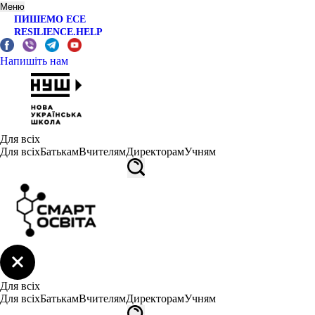
Меню
ПИШЕМО ЕСЕ
RESILIENCE.HELP
Напишіть нам
Для всіх
Для всіх
Батькам
Вчителям
Директорам
Учням
Для всіх
Для всіх
Батькам
Вчителям
Директорам
Учням