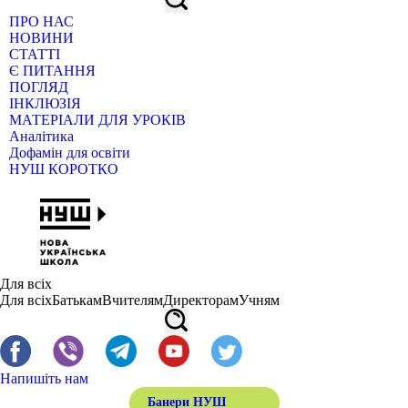
ПРО НАС
НОВИНИ
СТАТТІ
Є ПИТАННЯ
ПОГЛЯД
ІНКЛЮЗІЯ
МАТЕРІАЛИ ДЛЯ УРОКІВ
Аналітика
Дофамін для освіти
НУШ КОРОТКО
Для всіх
Для всіх
Батькам
Вчителям
Директорам
Учням
Напишіть нам
Банери НУШ