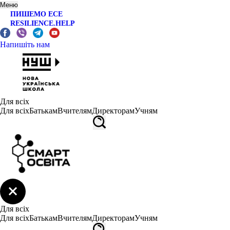
Меню
ПИШЕМО ЕСЕ
RESILIENCE.HELP
Напишіть нам
Для всіх
Для всіх
Батькам
Вчителям
Директорам
Учням
Для всіх
Для всіх
Батькам
Вчителям
Директорам
Учням