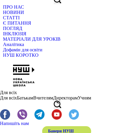
ПРО НАС
НОВИНИ
СТАТТІ
Є ПИТАННЯ
ПОГЛЯД
ІНКЛЮЗІЯ
МАТЕРІАЛИ ДЛЯ УРОКІВ
Аналітика
Дофамін для освіти
НУШ КОРОТКО
Для всіх
Для всіх
Батькам
Вчителям
Директорам
Учням
Напишіть нам
Банери НУШ