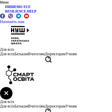
Меню
ПИШЕМО ЕСЕ
RESILIENCE.HELP
Напишіть нам
Для всіх
Для всіх
Батькам
Вчителям
Директорам
Учням
Для всіх
Для всіх
Батькам
Вчителям
Директорам
Учням