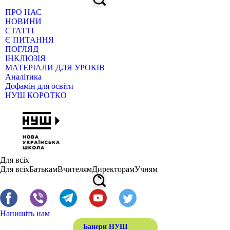
ПРО НАС
НОВИНИ
СТАТТІ
Є ПИТАННЯ
ПОГЛЯД
ІНКЛЮЗІЯ
МАТЕРІАЛИ ДЛЯ УРОКІВ
Аналітика
Дофамін для освіти
НУШ КОРОТКО
Для всіх
Для всіх
Батькам
Вчителям
Директорам
Учням
Напишіть нам
Банери НУШ