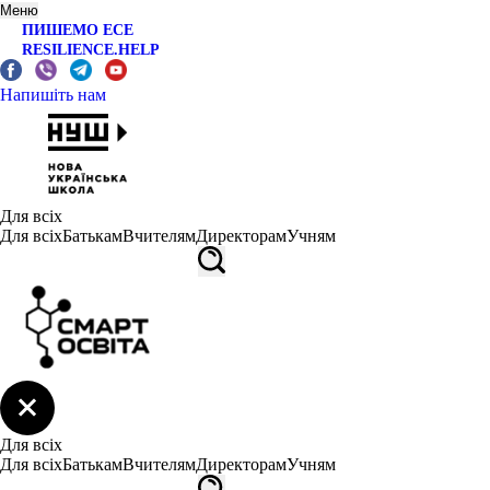
Меню
ПИШЕМО ЕСЕ
RESILIENCE.HELP
Напишіть нам
Для всіх
Для всіх
Батькам
Вчителям
Директорам
Учням
Для всіх
Для всіх
Батькам
Вчителям
Директорам
Учням