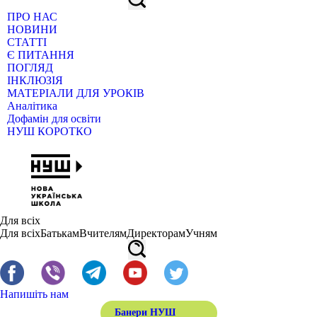
ПРО НАС
НОВИНИ
СТАТТІ
Є ПИТАННЯ
ПОГЛЯД
ІНКЛЮЗІЯ
МАТЕРІАЛИ ДЛЯ УРОКІВ
Аналітика
Дофамін для освіти
НУШ КОРОТКО
Для всіх
Для всіх
Батькам
Вчителям
Директорам
Учням
Напишіть нам
Банери НУШ