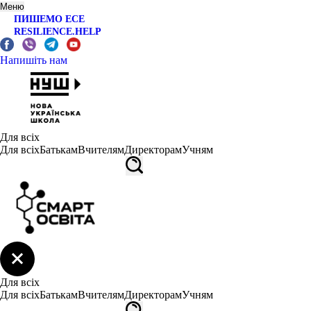
Меню
ПИШЕМО ЕСЕ
RESILIENCE.HELP
Напишіть нам
Для всіх
Для всіх
Батькам
Вчителям
Директорам
Учням
Для всіх
Для всіх
Батькам
Вчителям
Директорам
Учням