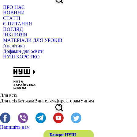
ПРО НАС
НОВИНИ
СТАТТІ
Є ПИТАННЯ
ПОГЛЯД
ІНКЛЮЗІЯ
МАТЕРІАЛИ ДЛЯ УРОКІВ
Аналітика
Дофамін для освіти
НУШ КОРОТКО
Для всіх
Для всіх
Батькам
Вчителям
Директорам
Учням
Напишіть нам
Банери НУШ