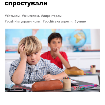
спростували
батькам,
вчителям,
директорам,
освітнім управлінцям,
російська агресія,
учням