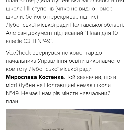
план затвердила Лубенська загальноосвітня
школа I-III ступенів (чітко не видно номер
школи, бо його перекриває підпис)
Лубенської міської ради Полтавської області.
Але сам документ підписаний “План для 10
класів СЗШ №49”.
VoxCheck звернувся по коментар до
начальника Управління освіти виконавчого
комітету Лубенської міської ради
Мирослава Костенка
. Той зазначив, що в
місті Лубни на Полтавщині немає школи
№49. Немає і намірів міняти навчальний
план.