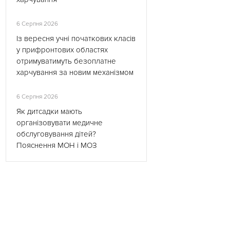
6 Серпня 2026
Із вересня учні початкових класів
у прифронтових областях
отримуватимуть безоплатне
харчування за новим механізмом
6 Серпня 2026
Як дитсадки мають
організовувати медичне
обслуговування дітей?
Пояснення МОН і МОЗ