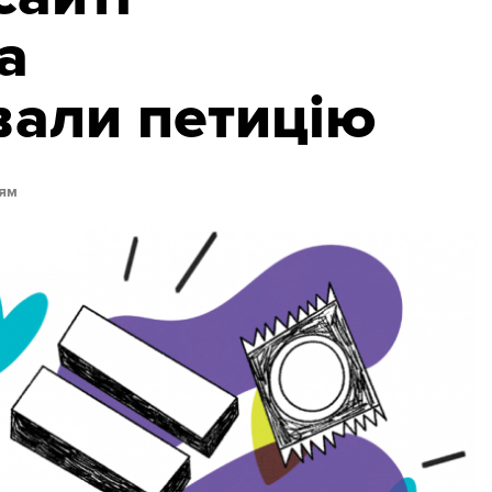
а
вали петицію
ям