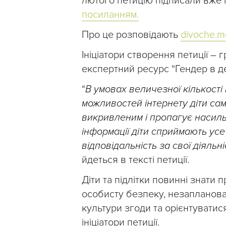
лютого петицію підписали вже 
посиланням.
Про це розповідають
divoche.m
Ініціатори створення петиції – 
експертний ресурс “Гендер в де
“
В умовах величезної кількост
можливостей інтернету діти сам
викривленим і пропагує насильс
інформації діти сприймають усе
відповідальність за свої діяльн
йдеться в тексті петиції.
Діти та підлітки повинні знати 
особисту безпеку, незапланован
культури згоди та орієнтуватис
ініціатори петиції.