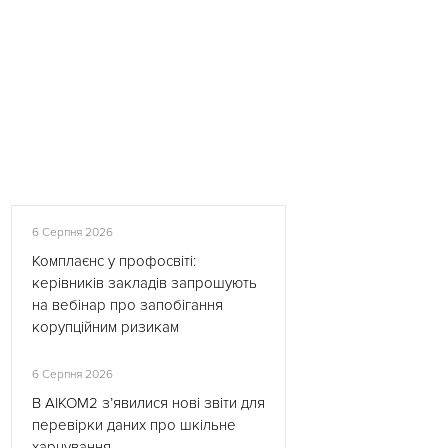
6 Серпня 2026
Комплаєнс у профосвіті:
керівників закладів запрошують
на вебінар про запобігання
корупційним ризикам
6 Серпня 2026
В АІКОМ2 з’явилися нові звіти для
перевірки даних про шкільне
харчування