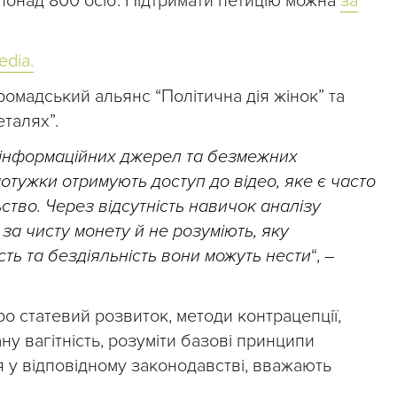
понад 800 осіб. Підтримати петицію можна
за
edia.
громадський альянс “Політична дія жінок” та
талях”.
і інформаційних джерел та безмежних
отужки отримують доступ до відео, яке є часто
тво. Через відсутність навичок аналізу
 за чисту монету й не розуміють, яку
ість та бездіяльність вони можуть нести
“, –
про статевий розвиток, методи контрацепції,
у вагітність, розуміти базові принципи
я у відповідному законодавстві, вважають