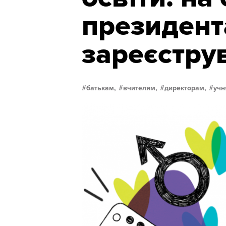
президент
зареєстру
батькам,
вчителям,
директорам,
учн