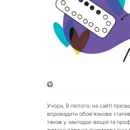
Учора, 9 лютого, на сайті през
впровадити обовʼязкове статеве
також у закладах вищої та профе