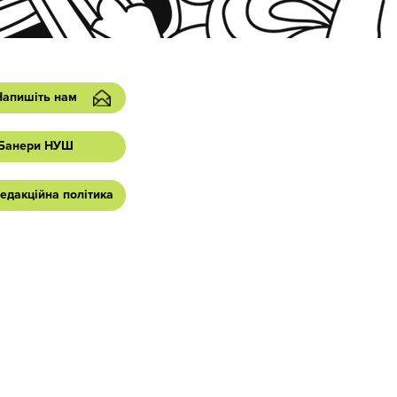
Напишіть нам
Банери НУШ
едакційна політика