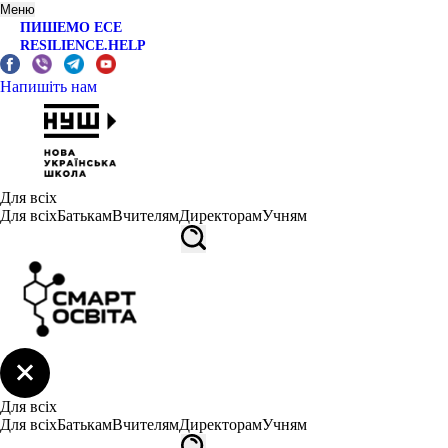
Меню
ПИШЕМО ЕСЕ
RESILIENCE.HELP
Напишіть нам
Для всіх
Для всіх
Батькам
Вчителям
Директорам
Учням
Для всіх
Для всіх
Батькам
Вчителям
Директорам
Учням