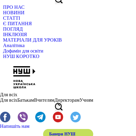
ПРО НАС
НОВИНИ
СТАТТІ
Є ПИТАННЯ
ПОГЛЯД
ІНКЛЮЗІЯ
МАТЕРІАЛИ ДЛЯ УРОКІВ
Аналітика
Дофамін для освіти
НУШ КОРОТКО
Для всіх
Для всіх
Батькам
Вчителям
Директорам
Учням
Напишіть нам
Банери НУШ