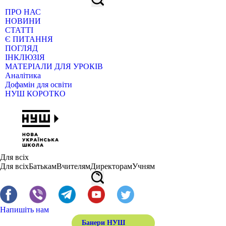
ПРО НАС
НОВИНИ
СТАТТІ
Є ПИТАННЯ
ПОГЛЯД
ІНКЛЮЗІЯ
МАТЕРІАЛИ ДЛЯ УРОКІВ
Аналітика
Дофамін для освіти
НУШ КОРОТКО
Для всіх
Для всіх
Батькам
Вчителям
Директорам
Учням
Напишіть нам
Банери НУШ