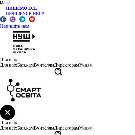
Меню
ПИШЕМО ЕСЕ
RESILIENCE.HELP
Напишіть нам
Для всіх
Для всіх
Батькам
Вчителям
Директорам
Учням
Для всіх
Для всіх
Батькам
Вчителям
Директорам
Учням