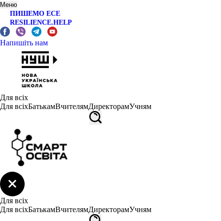
Меню
ПИШЕМО ЕСЕ
RESILIENCE.HELP
Напишіть нам
Для всіх
Для всіх
Батькам
Вчителям
Директорам
Учням
Для всіх
Для всіх
Батькам
Вчителям
Директорам
Учням