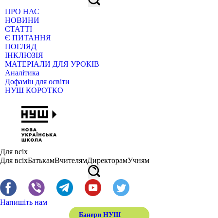
ПРО НАС
НОВИНИ
СТАТТІ
Є ПИТАННЯ
ПОГЛЯД
ІНКЛЮЗІЯ
МАТЕРІАЛИ ДЛЯ УРОКІВ
Аналітика
Дофамін для освіти
НУШ КОРОТКО
Для всіх
Для всіх
Батькам
Вчителям
Директорам
Учням
Напишіть нам
Банери НУШ