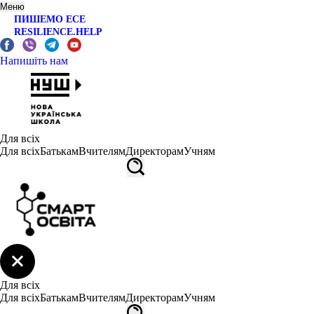
Меню
ПИШЕМО ЕСЕ
RESILIENCE.HELP
Напишіть нам
Для всіх
Для всіх
Батькам
Вчителям
Директорам
Учням
Для всіх
Для всіх
Батькам
Вчителям
Директорам
Учням