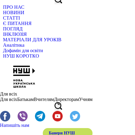
ПРО НАС
НОВИНИ
СТАТТІ
Є ПИТАННЯ
ПОГЛЯД
ІНКЛЮЗІЯ
МАТЕРІАЛИ ДЛЯ УРОКІВ
Аналітика
Дофамін для освіти
НУШ КОРОТКО
Для всіх
Для всіх
Батькам
Вчителям
Директорам
Учням
Напишіть нам
Банери НУШ