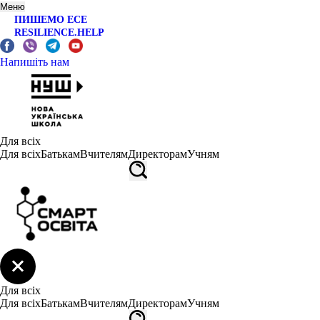
Меню
ПИШЕМО ЕСЕ
RESILIENCE.HELP
Напишіть нам
Для всіх
Для всіх
Батькам
Вчителям
Директорам
Учням
Для всіх
Для всіх
Батькам
Вчителям
Директорам
Учням