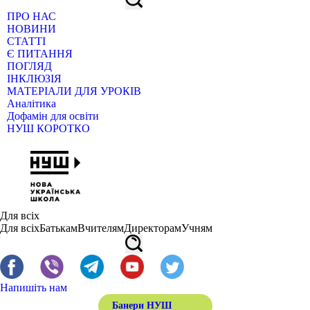
ПРО НАС
НОВИНИ
СТАТТІ
Є ПИТАННЯ
ПОГЛЯД
ІНКЛЮЗІЯ
МАТЕРІАЛИ ДЛЯ УРОКІВ
Аналітика
Дофамін для освіти
НУШ КОРОТКО
Для всіх
Для всіх
Батькам
Вчителям
Директорам
Учням
Напишіть нам
Банери НУШ