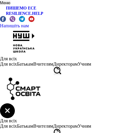
Меню
ПИШЕМО ЕСЕ
RESILIENCE.HELP
Напишіть нам
Для всіх
Для всіх
Батькам
Вчителям
Директорам
Учням
Для всіх
Для всіх
Батькам
Вчителям
Директорам
Учням