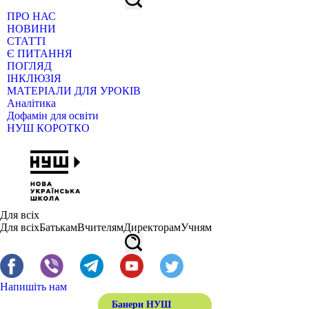
ПРО НАС
НОВИНИ
СТАТТІ
Є ПИТАННЯ
ПОГЛЯД
ІНКЛЮЗІЯ
МАТЕРІАЛИ ДЛЯ УРОКІВ
Аналітика
Дофамін для освіти
НУШ КОРОТКО
Для всіх
Для всіх
Батькам
Вчителям
Директорам
Учням
Напишіть нам
Банери НУШ