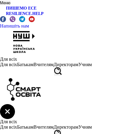
Меню
ПИШЕМО ЕСЕ
RESILIENCE.HELP
Напишіть нам
Для всіх
Для всіх
Батькам
Вчителям
Директорам
Учням
Для всіх
Для всіх
Батькам
Вчителям
Директорам
Учням