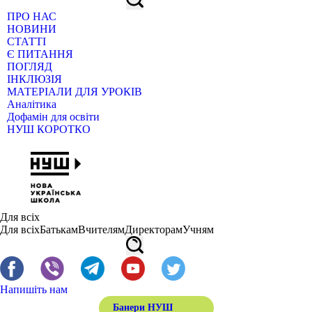
ПРО НАС
НОВИНИ
СТАТТІ
Є ПИТАННЯ
ПОГЛЯД
ІНКЛЮЗІЯ
МАТЕРІАЛИ ДЛЯ УРОКІВ
Аналітика
Дофамін для освіти
НУШ КОРОТКО
Для всіх
Для всіх
Батькам
Вчителям
Директорам
Учням
Напишіть нам
Банери НУШ