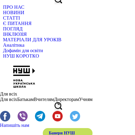
ПРО НАС
НОВИНИ
СТАТТІ
Є ПИТАННЯ
ПОГЛЯД
ІНКЛЮЗІЯ
МАТЕРІАЛИ ДЛЯ УРОКІВ
Аналітика
Дофамін для освіти
НУШ КОРОТКО
Для всіх
Для всіх
Батькам
Вчителям
Директорам
Учням
Напишіть нам
Банери НУШ