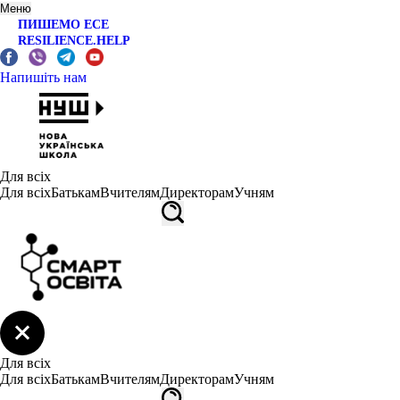
Меню
ПИШЕМО ЕСЕ
RESILIENCE.HELP
Напишіть нам
Для всіх
Для всіх
Батькам
Вчителям
Директорам
Учням
Для всіх
Для всіх
Батькам
Вчителям
Директорам
Учням