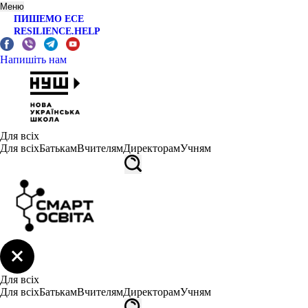
Меню
ПИШЕМО ЕСЕ
RESILIENCE.HELP
Напишіть нам
Для всіх
Для всіх
Батькам
Вчителям
Директорам
Учням
Для всіх
Для всіх
Батькам
Вчителям
Директорам
Учням