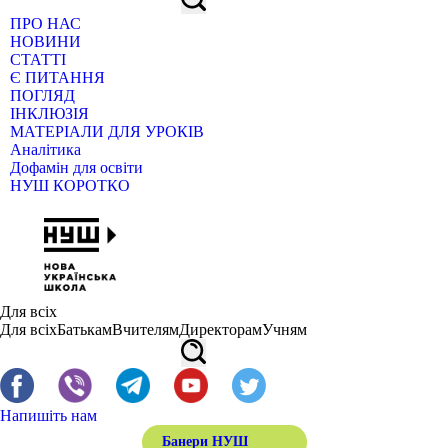
ПРО НАС
НОВИНИ
СТАТТІ
Є ПИТАННЯ
ПОГЛЯД
ІНКЛЮЗІЯ
МАТЕРІАЛИ ДЛЯ УРОКІВ
Аналітика
Дофамін для освіти
НУШ КОРОТКО
Для всіх
Для всіх
Батькам
Вчителям
Директорам
Учням
Напишіть нам
Банери НУШ