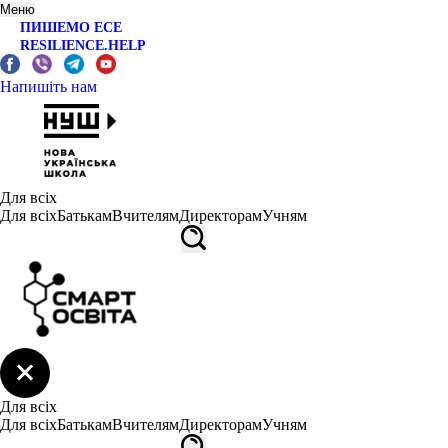
Меню
ПИШЕМО ЕСЕ
RESILIENCE.HELP
Напишіть нам
Для всіх
Для всіх
Батькам
Вчителям
Директорам
Учням
Для всіх
Для всіх
Батькам
Вчителям
Директорам
Учням