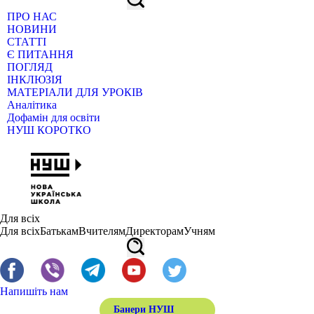
ПРО НАС
НОВИНИ
СТАТТІ
Є ПИТАННЯ
ПОГЛЯД
ІНКЛЮЗІЯ
МАТЕРІАЛИ ДЛЯ УРОКІВ
Аналітика
Дофамін для освіти
НУШ КОРОТКО
Для всіх
Для всіх
Батькам
Вчителям
Директорам
Учням
Напишіть нам
Банери НУШ