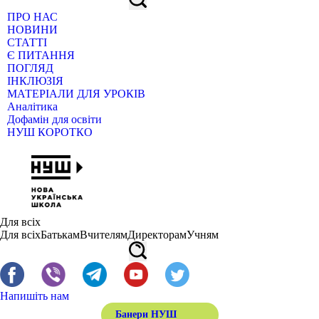
ПРО НАС
НОВИНИ
СТАТТІ
Є ПИТАННЯ
ПОГЛЯД
ІНКЛЮЗІЯ
МАТЕРІАЛИ ДЛЯ УРОКІВ
Аналітика
Дофамін для освіти
НУШ КОРОТКО
Для всіх
Для всіх
Батькам
Вчителям
Директорам
Учням
Напишіть нам
Банери НУШ