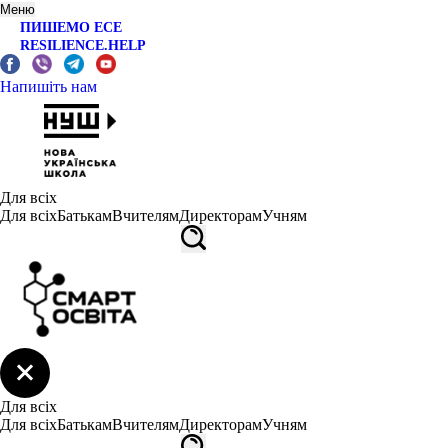
Меню
ПИШЕМО ЕСЕ
RESILIENCE.HELP
Напишіть нам
Для всіх
Для всіх
Батькам
Вчителям
Директорам
Учням
Для всіх
Для всіх
Батькам
Вчителям
Директорам
Учням