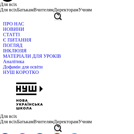
Для всіх
Для всіх
Батькам
Вчителям
Директорам
Учням
ПРО НАС
НОВИНИ
СТАТТІ
Є ПИТАННЯ
ПОГЛЯД
ІНКЛЮЗІЯ
МАТЕРІАЛИ ДЛЯ УРОКІВ
Аналітика
Дофамін для освіти
НУШ КОРОТКО
Для всіх
Для всіх
Батькам
Вчителям
Директорам
Учням