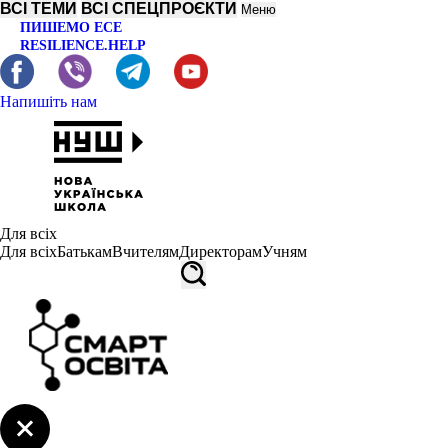
ВСІ ТЕМИ
ВСІ СПЕЦПРОЄКТИ
Меню
ПИШЕМО ЕСЕ
RESILIENCE.HELP
Напишіть нам
Для всіх
Для всіх
Батькам
Вчителям
Директорам
Учням