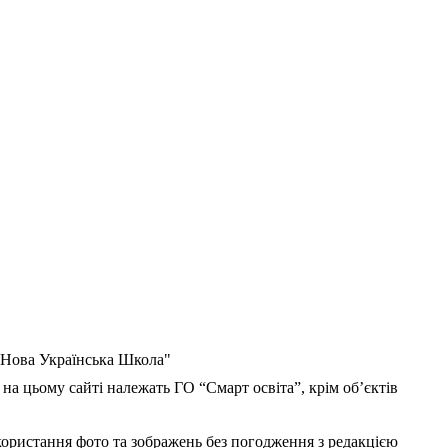
 "Нова Українська Школа"
 на цьому сайті належать ГО “Смарт освіта”, крім об’єктів
користання фото та зображень без погодження з редакцією