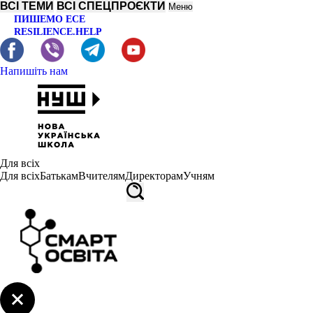
ВСІ ТЕМИ
ВСІ СПЕЦПРОЄКТИ
Меню
ПИШЕМО ЕСЕ
RESILIENCE.HELP
Напишіть нам
Для всіх
Для всіх
Батькам
Вчителям
Директорам
Учням