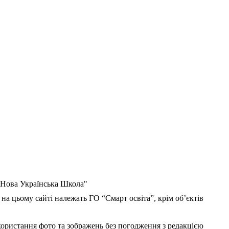
 "Нова Українська Школа"
 на цьому сайті належать ГО “Смарт освіта”, крім об’єктів
користання фото та зображень без погодження з редакцією