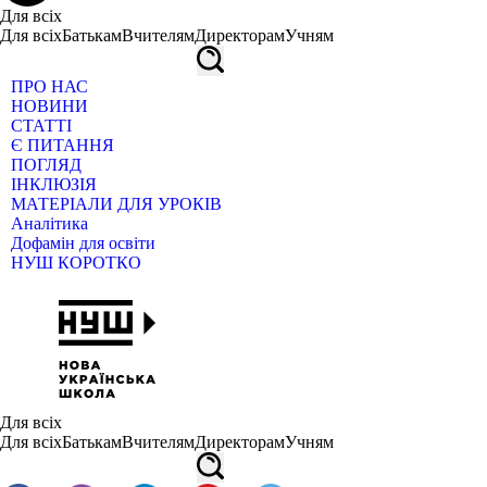
Для всіх
Для всіх
Батькам
Вчителям
Директорам
Учням
ПРО НАС
НОВИНИ
СТАТТІ
Є ПИТАННЯ
ПОГЛЯД
ІНКЛЮЗІЯ
МАТЕРІАЛИ ДЛЯ УРОКІВ
Аналітика
Дофамін для освіти
НУШ КОРОТКО
Для всіх
Для всіх
Батькам
Вчителям
Директорам
Учням